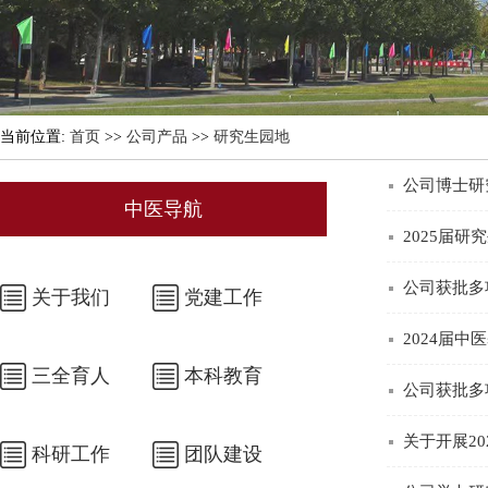
当前位置:
首页
>>
公司产品
>>
研究生园地
公司博士研
中医导航
2025届研
公司获批多
关于我们
党建工作
2024届
三全育人
本科教育
公司获批多
关于开展2
科研工作
团队建设