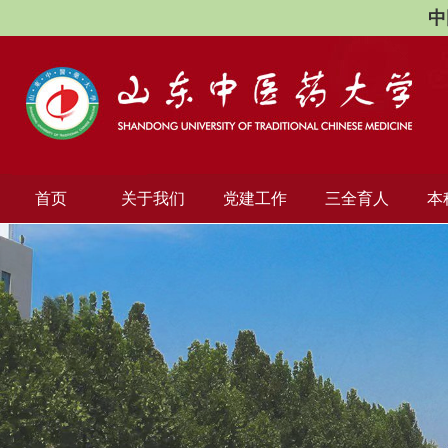
中
首页
关于我们
党建工作
三全育人
本