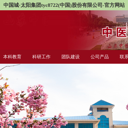
中国城·太阳集团tyc8722(中国)股份有限公司-官方网站
本科教育
科研工作
团队建设
公司产品
联