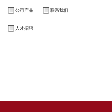
公司产品
联系我们
人才招聘