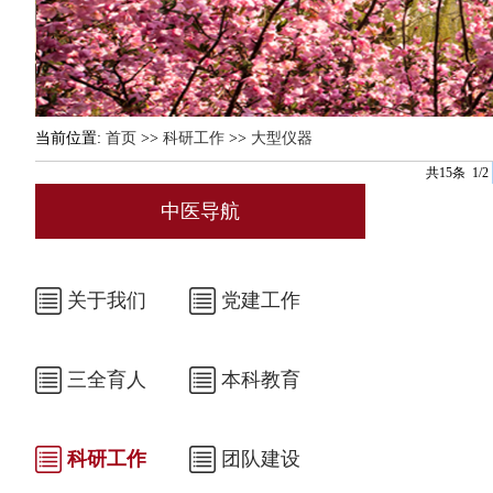
当前位置:
首页
>>
科研工作
>>
大型仪器
共15条 1/2
中医导航
关于我们
党建工作
三全育人
本科教育
科研工作
团队建设