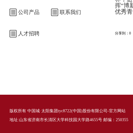
挥“博
优秀青
公司产品
联系我们
人才招聘
分享到：
0
版权所有 中国城·太阳集团tyc8722(中国)股份有限公司-官方网站
地址:山东省济南市长清区大学科技园大学路4655号 邮编：250355