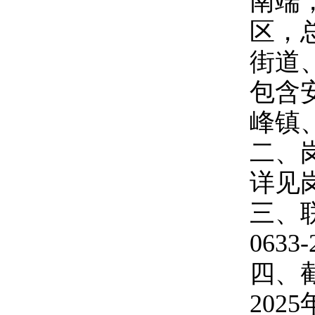
南端
区，总
街道
包含
峰镇
二、
详见
三、
0633-
四、
202