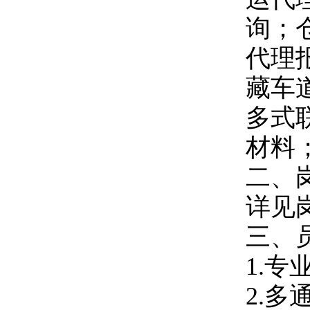
询；
代理
藏车
多式
材料
二、
详见
三、
1.
2.