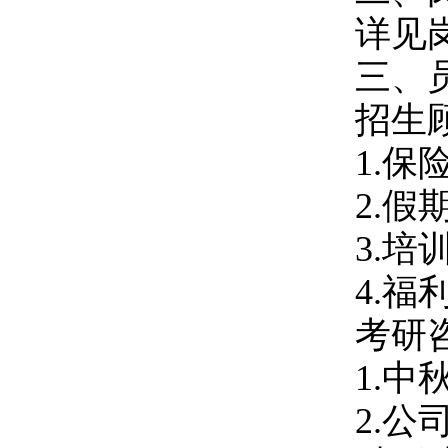
详见
三、
招生
1.保
2.假
3.
4.
考研
1.
2.