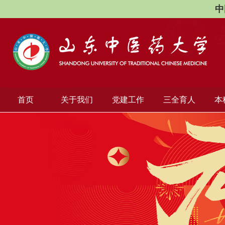
中
首页
关于我们
党建工作
三全育人
本