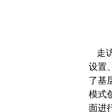
走
设置
了基
模式
面进