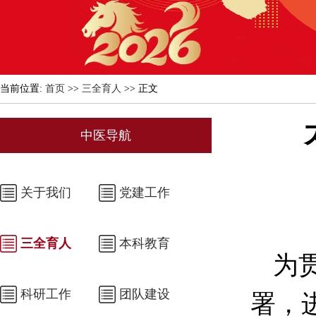
当前位置:
首页
>>
三全育人
>> 正文
中医导航
关于我们
党建工作
三全育人
本科教育
为
科研工作
团队建设
署，