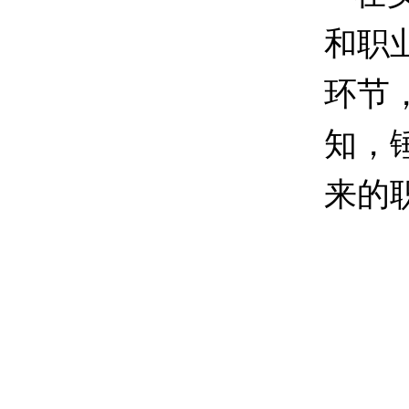
和职
环节
知，
来的