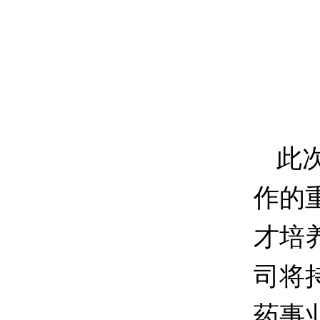
此
作的
才培
司将
药事