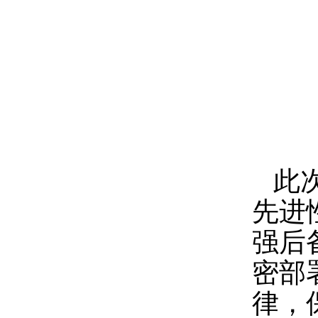
此
先进
强后
密部
律，