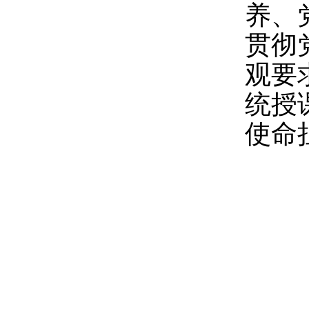
养、
贯彻
观要
统授
使命