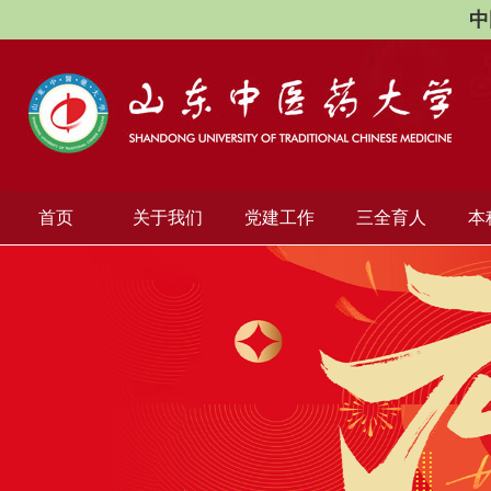
中
首页
关于我们
党建工作
三全育人
本