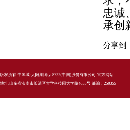
求，
忠诚
承创
分享到
版权所有 中国城·太阳集团tyc8722(中国)股份有限公司-官方网站
地址:山东省济南市长清区大学科技园大学路4655号 邮编：250355