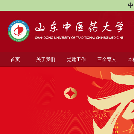
中
首页
关于我们
党建工作
三全育人
本