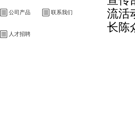
宣传
流活
公司产品
联系我们
长陈
人才招聘