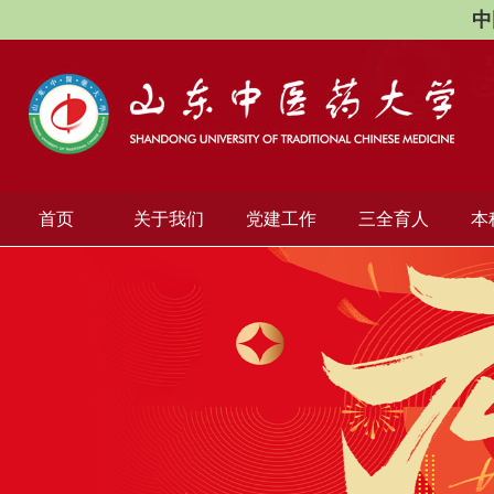
中
首页
关于我们
党建工作
三全育人
本