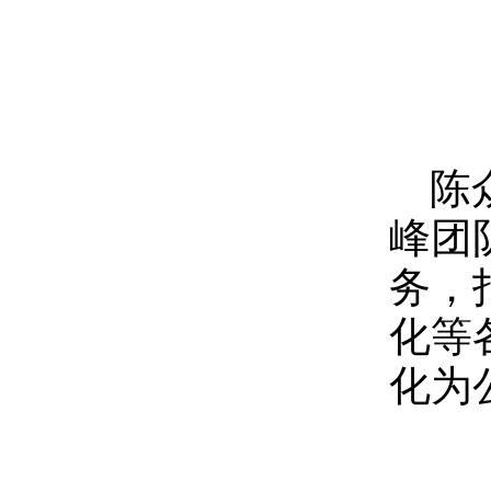
陈
峰团
务，
化等
化为