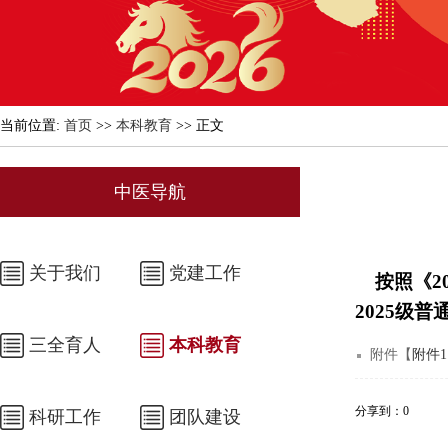
当前位置:
首页
>>
本科教育
>> 正文
中医导航
关于我们
党建工作
按照《20
2025级
三全育人
本科教育
附件【
附件1
分享到：
0
科研工作
团队建设